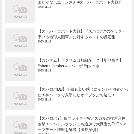
まだかな…エランさん #スーパーロボット大戦Y
2025.11.13
【スーパーロボット大戦】「スパロボYのゲッター
率いる地球人類軍」に対するネットの反応集
2025.11.13
【ガンダム】ビグザムは無敵か！？【切り抜き】
#shorts #vtuber #スパロボ #gジェネ
2025.11.13
【スパロボDD】今回も良い感じにインジャ多めだっ
た！神パックで入手したオーブをぶち込む！
2025.11.13
【スパロボY】仮面ライダーWとスカルの捏造合体
攻撃！？バトルラッシュも追加で大興奮のDLC＆ア
ップデート情報を解説【風都探偵】